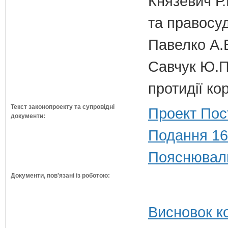
Князевич Р.
та правосу
Павелко А.
Савчук Ю.П.
протидії кор
Текст законопроекту та супровідні
Проект Пос
документи:
Подання 16
Пояснюваль
Документи, пов'язані із роботою:
Висновок ко