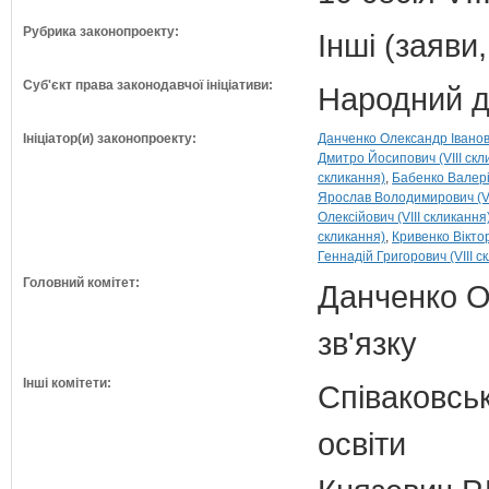
Рубрика законопроекту:
Інші (заяви
Суб'єкт права законодавчої ініціативи:
Народний д
Ініціатор(и) законопроекту:
Данченко Олександр Іванови
Дмитро Йосипович (VIII скл
скликання)
Бабенко Валері
Ярослав Володимирович (VI
Олексійович (VIII скликання
скликання)
Кривенко Віктор
Геннадій Григорович (VIII с
Головний комітет:
Данченко О.
зв'язку
Інші комітети:
Співаковськ
освіти