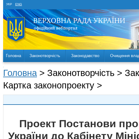
УКР
ENG
Головна
Законотворчість
Законодавство
Очищення вла
Головна
> Законотворчість > За
Картка законопроекту >
Проект Постанови про
України до Кабінету Мін