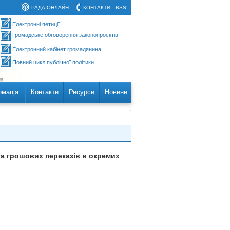
РАДА ОНЛАЙН
КОНТАКТИ
RSS
Електронні петиції
Громадське обговорення законопроєктів
Електронний кабінет громадянина
Повний цикл публічної політики
рмація
Контакти
Ресурси
Новини
та грошових переказів в окремих