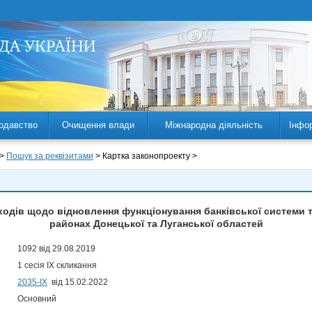
одавство
Очищення влади
Міжнародна діяльність
Інфо
 >
Пошук за реквізитами
> Картка законопроекту >
ходів щодо відновлення функціонування банківської системи 
районах Донецької та Луганської областей
1092 від 29.08.2019
1 сесія IX скликання
2035-ІХ
від 15.02.2022
Основний