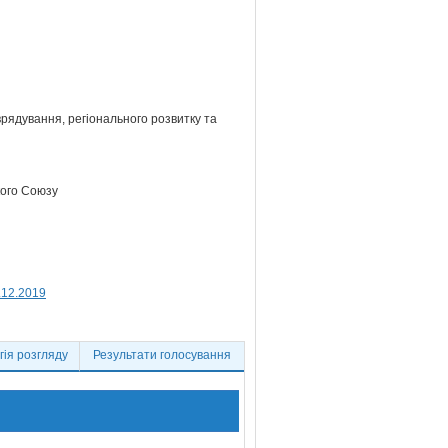
врядування, регіонального розвитку та
кого Союзу
.12.2019
ія розгляду
Результати голосування