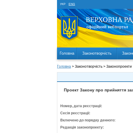
УКР
ENG
Головна
Законотворчість
Закон
Головна
> Законотворчість > Законопроекти
Проект Закону про прийняття за
Номер, дата реєстрації:
Сесія реєстрації:
Включено до порядку денного:
Редакція законопроекту: