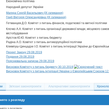
Економічна політика
Народний депутат України
Магера Сергій Васильович (IX скликання)
Гриб Вікторія Олександрівна (IX скликання)
Гетманцев Д.О. Комітет з питань фінансів, податкової та митної політики
Клочко А.А. Комітет з питань організації державної влади, місцевого само
містобудування
Арістов Ю.Ю. Комітет з питань бюджету
Радіна А.О. Комітет з питань антикорупційної політики
Климпуш-Цинцадзе І.О. Комітет з питань інтеграції України до Європейсь
Проект Закону 29.08.2019
Подання 29.08.2019
Пояснювальна записка 29.08.2019
Висновок Комітету з питань бюджету 30.10.2019
Висновок Комітету з питань інтеграції України з Європейським Союзом 12
ми
Зв'язані законопроекти
Альтернативні законопроекти
Хронолог
нято з розгляду
Знято з розгляду