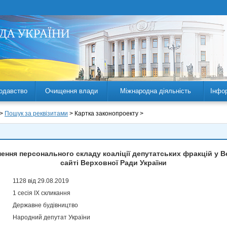
одавство
Очищення влади
Міжнародна діяльність
Інфо
 >
Пошук за реквізитами
> Картка законопроекту >
ння персонального складу коаліції депутатських фракцій у Ве
сайті Верховної Ради України
1128 від 29.08.2019
1 сесія IX скликання
Державне будівництво
Народний депутат України