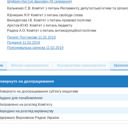
Шуфрич Нестор Іванович (IX скликання)
Кальченко С.В. Комітет з питань Регламенту, депутатської етики та органі
Юрчишин Я.Р. Комітет з питань свободи слова
Венедіктова І.В. Комітет з питань правової політики
Арістов Ю.Ю. Комітет з питань бюджету
Радіна А.О. Комітет з питань антикорупційної політики
Проект Постанови 11.02.2019
Подання 11.02.2019
Пояснювальна записка 11.02.2019
ми
Зв'язані законопроекти
Альтернативні законопроекти
Хронолог
овернуто на доопрацювання
Повернуто на доопрацювання суб'єкту ініціативи
Надано для ознайомлення
Направлено на розгляд Комітету
Передано на розгляд керівництву
Одержано Верховною Радою України