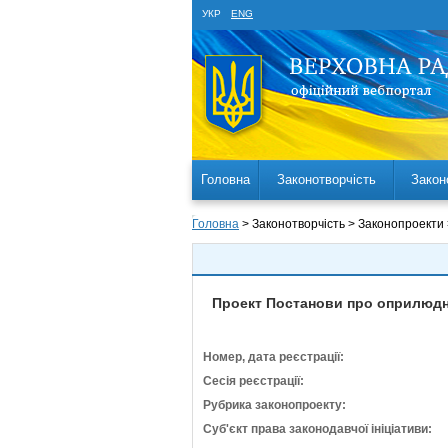
УКР
ENG
Головна
Законотворчість
Закон
Головна
> Законотворчість > Законопроекти
Проект Постанови про оприлюдне
Номер, дата реєстрації:
Сесія реєстрації:
Рубрика законопроекту:
Суб'єкт права законодавчої ініціативи: