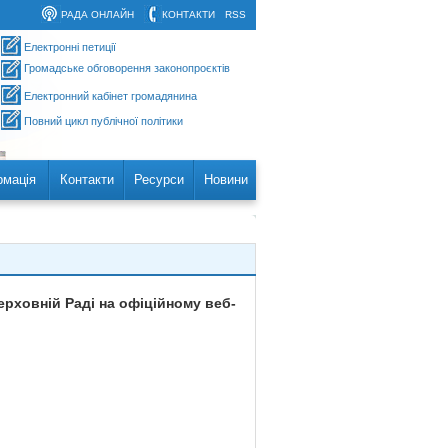
РАДА ОНЛАЙН
КОНТАКТИ
RSS
Електронні петиції
Громадське обговорення законопроєктів
Електронний кабінет громадянина
Повний цикл публічної політики
рмація
Контакти
Ресурси
Новини
рховній Раді на офіційному веб-