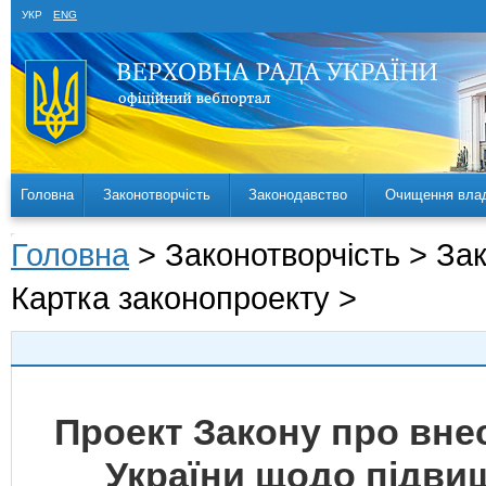
УКР
ENG
Головна
Законотворчість
Законодавство
Очищення вла
Головна
> Законотворчість > За
Картка законопроекту >
Проект Закону про внес
України щодо підвищ