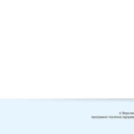
© Верховн
програмно-технічна підтри