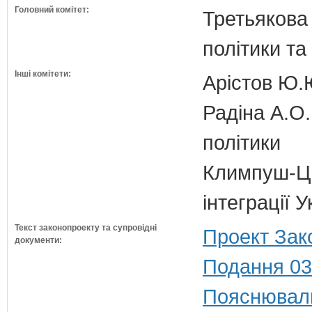
Головний комітет:
Третьякова 
політики та
Інші комітети:
Арістов Ю.
Радіна А.О.
політики
Климпуш-Ци
інтеграції
Текст законопроекту та супровідні
Проект Зак
документи:
Подання 03
Пояснюваль