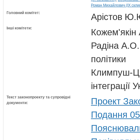
Роман Михайлович (IX скли
Головний комітет:
Арістов Ю.
Інші комітети:
Кожем'якін 
Радіна А.О.
політики
Климпуш-Ци
інтеграції
Текст законопроекту та супровідні
Проект Зак
документи:
Подання 05
Пояснюваль