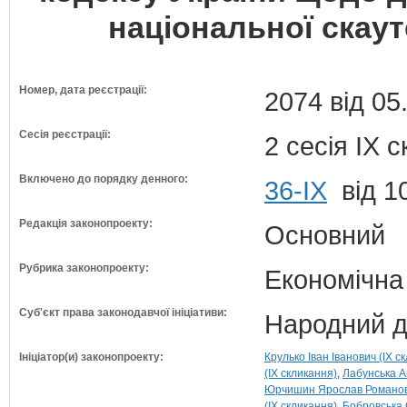
національної скаутс
Номер, дата реєстрації:
2074 від 05
Сесія реєстрації:
2 сесія IX 
Включено до порядку денного:
36-ІХ
від 1
Редакція законопроекту:
Основний
Рубрика законопроекту:
Економічна
Суб'єкт права законодавчої ініціативи:
Народний д
Ініціатор(и) законопроекту:
Крулько Іван Іванович (IX с
(IX скликання)
Лабунська Ан
Юрчишин Ярослав Романови
(IX скликання)
Бобровська 