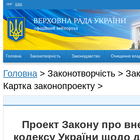
УКР
ENG
Головна
Законотворчість
Законодавство
Очищення вла
Головна
> Законотворчість > За
Картка законопроекту >
Проект Закону про вн
кодексу України щодо д