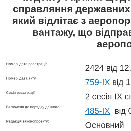
справляння державних 
який відлітає з аеропор
вантажу, що відпра
аеропо
Номер, дата реєстрації:
2424 від 12
Номер, дата акту
759-IX
від 1
Сесія реєстрації:
2 сесія IX 
Включено до порядку денного:
485-ІХ
від 
Редакція законопроекту:
Основний