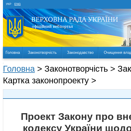
УКР
ENG
Головна
Законотворчість
Законодавство
Очищення вла
Головна
> Законотворчість > За
Картка законопроекту >
Проект Закону про вн
кодексу України щод