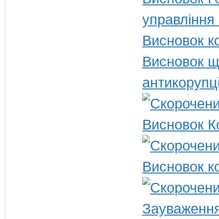
управління 
Висновок ко
Висновок щ
антикорупц
Висновок К
Висновок ко
Зауваження