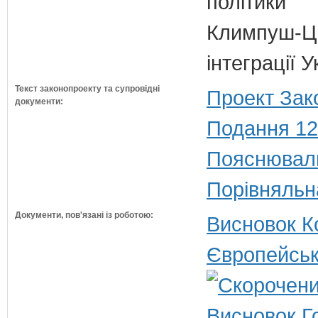
політики
Климпуш-Ци
інтеграції
Текст законопроекту та супровідні
Проект Зак
документи:
Подання 12
Пояснюваль
Порівняльн
Документи, пов'язані із роботою:
Висновок Ко
Європейськ
Висновок Г