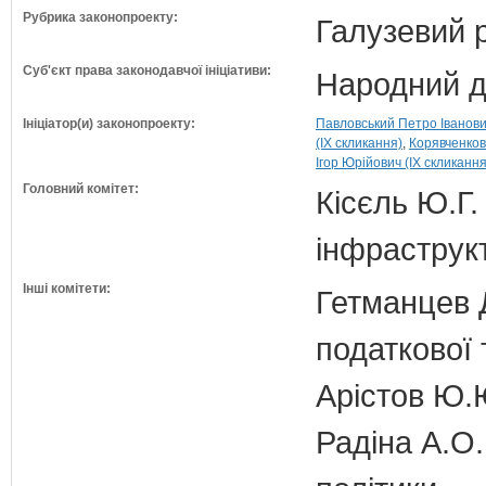
Рубрика законопроекту:
Галузевий 
Суб'єкт права законодавчої ініціативи:
Народний д
Ініціатор(и) законопроекту:
Павловський Петро Іванович
(IX скликання)
Корявченков
Ігор Юрійович (IX скликання
Головний комітет:
Кісєль Ю.Г.
інфраструк
Інші комітети:
Гетманцев Д
податкової 
Арістов Ю.
Радіна А.О.