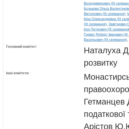
Володимирович (IX скликан
Бєлькова Ольга Валентинівн
Вікторович (IX скликання)
Кіра Олександрівна (IX скл
(IX скликання)
Завітневич 
Ігор Петрович (IX скликання
Горват Роберт Іванович (IX
Васильович (IX скликання)
Головний комітет:
Наталуха Д.
розвитку
Інші комітети:
Монастирськ
правоохоро
Гетманцев Д
податкової 
Арістов Ю.