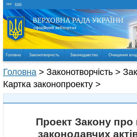
УКР
ENG
Головна
Законотворчість
Законодавство
Очищення вла
Головна
> Законотворчість > За
Картка законопроекту >
Проект Закону про 
законодавчих актів