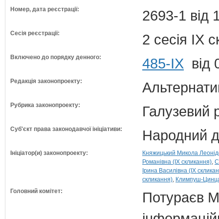
Номер, дата реєстрації:
2693-1 від 
Сесія реєстрації:
2 сесія IX 
Включено до порядку денного:
485-ІХ
від 
Редакція законопроекту:
Альтернати
Рубрика законопроекту:
Галузевий 
Суб'єкт права законодавчої ініціативи:
Народний д
Ініціатор(и) законопроекту:
Княжицький Микола Леонідо
Романівна (IX скликання)
С
Ірина Василівна (IX склика
скликання)
Климпуш-Цинцад
Головний комітет:
Потураєв М.
інформаційн