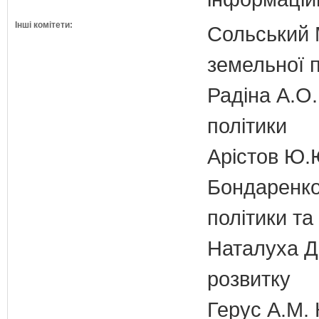
Інші комітети:
Сольський М
земельної п
Радіна А.О.
політики
Арістов Ю.
Бондаренко 
політики т
Наталуха Д.
розвитку
Герус А.М. 