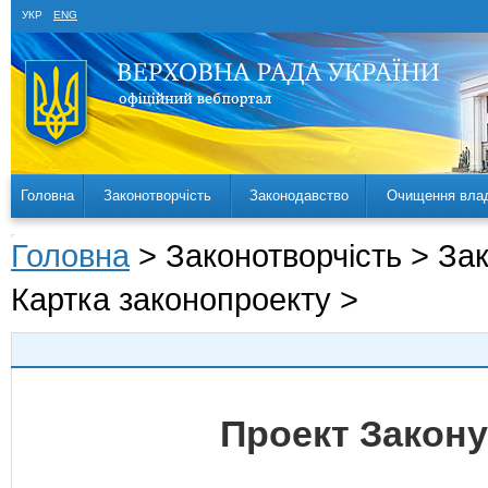
УКР
ENG
Головна
Законотворчість
Законодавство
Очищення вла
Головна
> Законотворчість > За
Картка законопроекту >
Проект Закону 