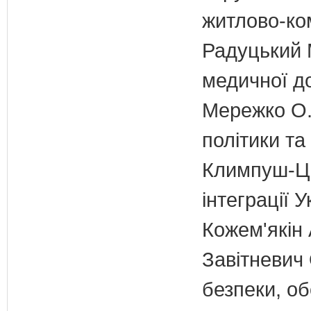
житлово-ко
Радуцький М
медичної д
Мережко О.
політики та
Климпуш-Ци
інтеграції
Кожем'якін 
Завітневич 
безпеки, об