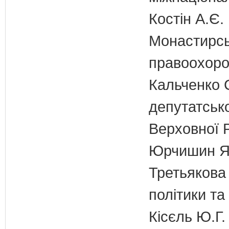
Костін А.Є.
Монастирськ
правоохоро
Кальченко С
депутатсько
Верховної 
Юрчишин Я.
Третьякова 
політики та
Кісєль Ю.Г.