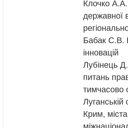
Клочко А.А.
державної 
регіонально
Бабак С.В. 
інновацій
Лубінець Д.
питань прав
тимчасово 
Луганській 
Крим, міст
міжнаціона