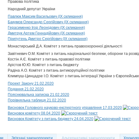
Правова політика
Народний депутат України
Павлюк Максим Васильович (IX скликання)
Бакумов Олександр Сергійович (IX скликання)
Герасименко Ігор Леонідович (IX скликання)
Дмитрук Артем Геннадійович (IX скликання)
Припутень Дмитро Сергійович (IX скликання)
Монастирський Д.А. Комітет з питань правоохоронної діяльності
Завітневич О.М. Комітет з питань національної безпеки, оборони та розві
Костін А.Є. Комітет з питань правової політики
Арістов Ю.Ю. Комітет з питань бюджету
Радіна А.О. Комітет з питань антикорупційної політики
Климпуш-Цинцадзе І.О. Комітет з питань інтеграції України з Європейсь
Проект Закону 21.02.2020
Подання 21.02.2020
Пояснювальна записка 21.02.2020
Порівняльна таблиця 21.02.2020
Висновок Головного науково-експертного управління 17.03.2020
Висновок комітету 08.04.2020
Висновок Комітету з питань бюджету 24.04.2020
ми
Зв'язані законопроекти
Альтернативні законопроекти
Хронолог