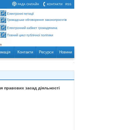
РАДА ОНЛАЙН
КОНТАКТИ
RSS
Електронні петиції
Громадське обговорення законопроєктів
Електронний кабінет громадянина
Повний цикл публічної політики
рмація
Контакти
Ресурси
Новини
ня правових засад діяльності