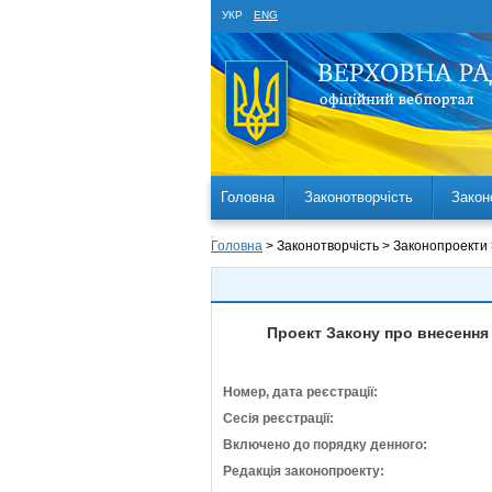
УКР
ENG
Головна
Законотворчість
Закон
Головна
> Законотворчість > Законопроекти
Проект Закону про внесення 
Номер, дата реєстрації:
Сесія реєстрації:
Включено до порядку денного:
Редакція законопроекту: