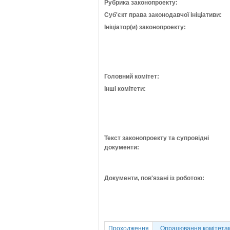
Рубрика законопроекту:
Суб'єкт права законодавчої ініціативи:
Ініціатор(и) законопроекту:
Головний комітет:
Інші комітети:
Текст законопроекту та супровідні
документи:
Документи, пов'язані із роботою:
Проходження
Опрацювання комітета