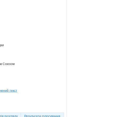
дки
ким Союзом
ія розгляду
Результати голосування