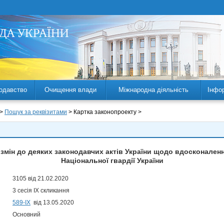
одавство
Очищення влади
Міжнародна діяльність
Інфо
 >
Пошук за реквізитами
> Картка законопроекту >
змін до деяких законодавчих актів України щодо вдосконален
Національної гвардії України
3105 від 21.02.2020
3 сесія IX скликання
589-ІХ
від 13.05.2020
Основний