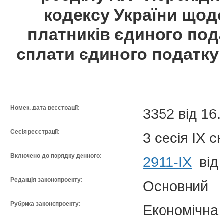
кодексу України щод
платників єдиного пода
сплати єдиного податку 
Номер, дата реєстрації:
3352 від 16
Сесія реєстрації:
3 сесія IX 
Включено до порядку денного:
2911-ІХ
від
Редакція законопроекту:
Основний
Рубрика законопроекту:
Економічна