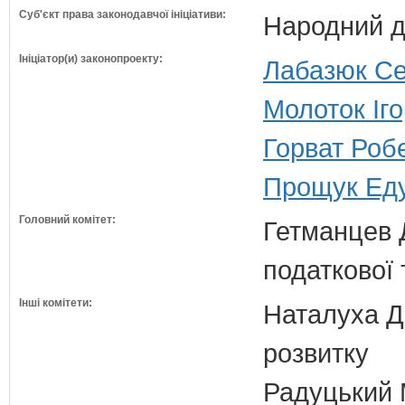
Суб'єкт права законодавчої ініціативи:
Народний д
Ініціатор(и) законопроекту:
Лабазюк Се
Молоток Іг
Горват Робе
Прощук Еду
Головний комітет:
Гетманцев Д
податкової 
Інші комітети:
Наталуха Д.
розвитку
Радуцький М