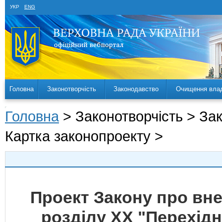
УКР
ENG
Головна
Законотворчість
Законодавство
Очищення вла
Головна
> Законотворчість > За
Картка законопроекту >
Проект Закону про вне
розділу ХХ "Перехід