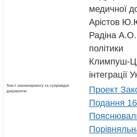
медичної д
Арістов Ю.
Радіна А.О.
політики
Климпуш-Ци
інтеграції 
Текст законопроекту та супровідні
Проект Зак
документи:
Подання 16
Пояснюваль
Порівняльн