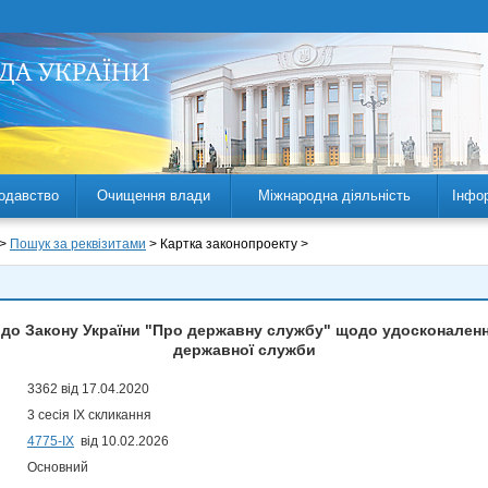
одавство
Очищення влади
Міжнародна діяльність
Інфо
 >
Пошук за реквізитами
> Картка законопроекту >
н до Закону України "Про державну службу" щодо удосконаленн
державної служби
3362 від 17.04.2020
3 сесія IX скликання
4775-IX
від 10.02.2026
Основний