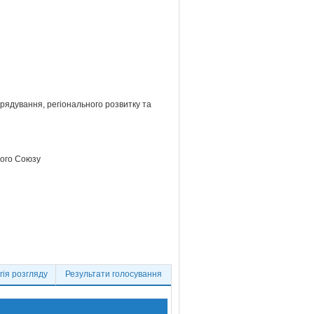
врядування, регіонального розвитку та
кого Союзу
ія розгляду
Результати голосування