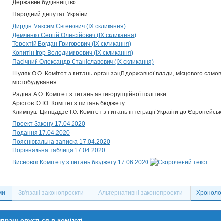
Державне будівництво
Народний депутат України
Дирдін Максим Євгенович (IX скликання)
Демченко Сергій Олексійович (IX скликання)
Торохтій Богдан Григорович (IX скликання)
Копитін Ігор Володимирович (IX скликання)
Пасічний Олександр Станіславович (IX скликання)
Шуляк О.О. Комітет з питань організації державної влади, місцевого само
містобудування
Радіна А.О. Комітет з питань антикорупційної політики
Арістов Ю.Ю. Комітет з питань бюджету
Климпуш-Цинцадзе І.О. Комітет з питань інтеграції України до Європейсь
Проект Закону 17.04.2020
Подання 17.04.2020
Пояснювальна записка 17.04.2020
Порівняльна таблиця 17.04.2020
Висновок Комітету з питань бюджету 17.06.2020
ми
Зв'язані законопроекти
Альтернативні законопроекти
Хронолог
працьовується в комітеті