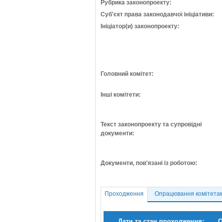
Рубрика законопроекту:
Суб'єкт права законодавчої ініціативи:
Ініціатор(и) законопроекту:
Головний комітет:
Інші комітети:
Текст законопроекту та супровідні
документи:
Документи, пов'язані із роботою:
Проходження
Опрацювання комітета
Дати та стан проходження:
О