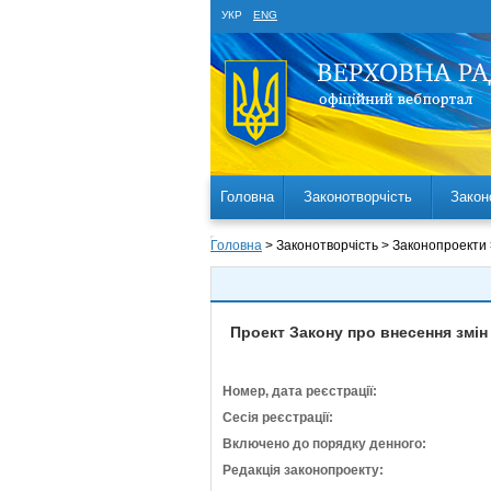
УКР
ENG
Головна
Законотворчість
Закон
Головна
> Законотворчість > Законопроекти
Проект Закону про внесення змі
Номер, дата реєстрації:
Сесія реєстрації:
Включено до порядку денного:
Редакція законопроекту: