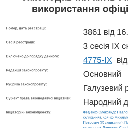
використання офіці
Номер, дата реєстрації:
3861 від 16
Сесія реєстрації:
3 сесія IX 
Включено до порядку денного:
4775-IX
від
Редакція законопроекту:
Основний
Рубрика законопроекту:
Галузевий 
Суб'єкт права законодавчої ініціативи:
Народний д
Ініціатор(и) законопроекту:
Федієнко Олександр Павлов
скликання)
Крячко Михайло
Петрович (IX скликання)
По
скликання)
Демченко Сергі