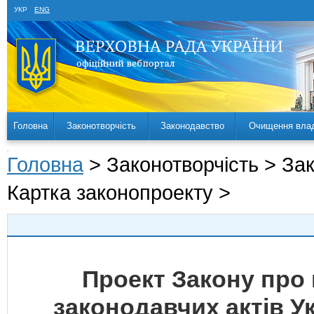
УКР
ENG
Головна
Законотворчість
Законодавство
Очищення вла
Головна
> Законотворчість > За
Картка законопроекту >
Проект Закону про 
законодавчих актів У