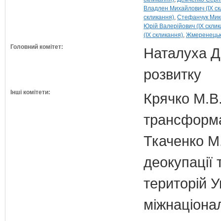
Владлен Михайлович (IX ск
скликання)
Стефанчук Мико
Юрій Валерійович (IX склик
(IX скликання)
Жмеренецьки
Головний комітет:
Наталуха Д.
розвитку
Інші комітети:
Крячко М.В.
трансформа
Ткаченко М.
деокупації 
територій У
міжнаціона