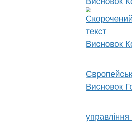
Висновок К
Висновок Ко
Європейськ
Висновок Г
управління