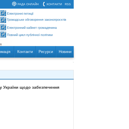
РАДА ОНЛАЙН
КОНТАКТИ
RSS
Електронні петиції
Громадське обговорення законопроєктів
Електронний кабінет громадянина
Повний цикл публічної політики
рмація
Контакти
Ресурси
Новини
су України щодо забезпечення