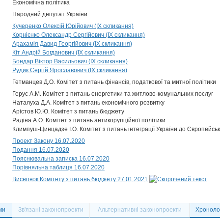
Економічна політика
Народний депутат України
Кучеренко Олексій Юрійович (IX скликання)
Корнієнко Олександр Сергійович (IX скликання)
Арахамія Давид Георгійович (IX скликання)
Кіт Андрій Богданович (IX скликання)
Бондар Віктор Васильович (IX скликання)
Рудик Сергій Ярославович (IX скликання)
Гетманцев Д.О. Комітет з питань фінансів, податкової та митної політики
Герус А.М. Комітет з питань енергетики та житлово-комунальних послуг
Наталуха Д.А. Комітет з питань економічного розвитку
Арістов Ю.Ю. Комітет з питань бюджету
Радіна А.О. Комітет з питань антикорупційної політики
Климпуш-Цинцадзе І.О. Комітет з питань інтеграції України до Європейсь
Проект Закону 16.07.2020
Подання 16.07.2020
Пояснювальна записка 16.07.2020
Порівняльна таблиця 16.07.2020
Висновок Комітету з питань бюджету 27.01.2021
ми
Зв'язані законопроекти
Альтернативні законопроекти
Хронолог