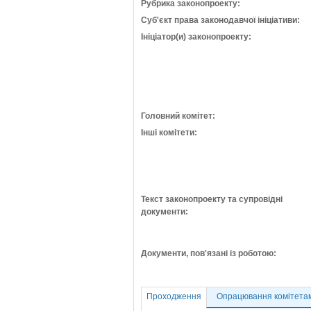
Рубрика законопроекту:
Суб'єкт права законодавчої ініціативи:
Ініціатор(и) законопроекту:
Головний комітет:
Інші комітети:
Текст законопроекту та супровідні
документи:
Документи, пов'язані із роботою:
Проходження
Опрацювання комітета