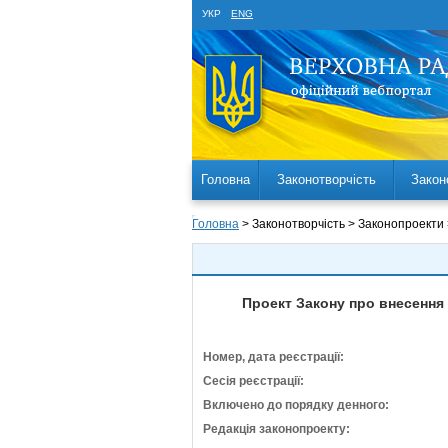
УКР
ENG
Головна
Законотворчість
Закон
Головна
> Законотворчість > Законопроекти
Проект Закону про внесення 
Номер, дата реєстрації:
Сесія реєстрації:
Включено до порядку денного:
Редакція законопроекту: