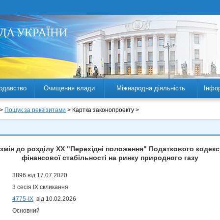
одавство
Очищення влади
Міжнародна діяльність
Інфо
 >
Пошук за реквізитами
> Картка законопроекту >
змін до розділу XX "Перехідні положення" Податкового кодек
фінансової стабільності на ринку природного газу
3896 від 17.07.2020
3 сесія IX скликання
4775-IX
від 10.02.2026
Основний