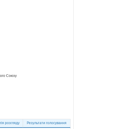
кого Союзу
ія розгляду
Результати голосування