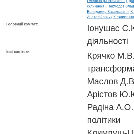
Олегівна (IX скликання)
Да
скликання)
Неклюдов Владл
Володимир Васильович (IX 
Анатолійович (IX скликання
Головний комітет:
Іонушас С.К
діяльності
Інші комітети:
Крячко М.В.
трансформа
Маслов Д.В.
Арістов Ю.
Радіна А.О.
політики
Климпуш-Ци