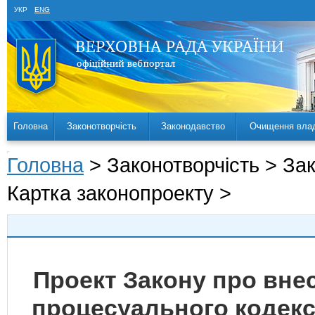
УКР
ENG
Головна
Законотворчість
Законодавство
Очищення вла
Головна
> Законотворчість > За
Картка законопроекту >
Проект Закону про вне
процесуального кодексу