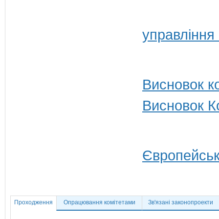
управління
Висновок ко
Висновок Ко
Європейськ
Проходження
Опрацювання комітетами
Зв'язані законопроекти