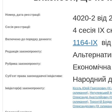
Номер, дата реєстрації:
4020-2 від 
Сесія реєстрації:
4 сесія IX 
Включено до порядку денного:
1164-ІХ
від
Редакція законопроекту:
Альтернати
Рубрика законопроекту:
Економічна
Суб'єкт права законодавчої ініціативи:
Народний д
Ініціатор(и) законопроекту:
Кісєль Юрій Григорович (IX
скликання)
Негулевський Іг
Олександр Анатолійович (I
скликання)
Торохтій Богдан
Олександрович (IX скликан