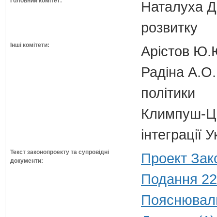
Головний комітет:
Наталуха Д.
розвитку
Інші комітети:
Арістов Ю.
Радіна А.О.
політики
Климпуш-Ци
інтеграції 
Текст законопроекту та супровідні
Проект Зак
документи:
Подання 22
Пояснюваль