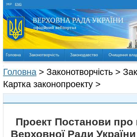
УКР
ENG
Головна
Законотворчість
Законодавство
Очищення вла
Головна
> Законотворчість > За
Картка законопроекту >
Проект Постанови про 
Верховної Ради України