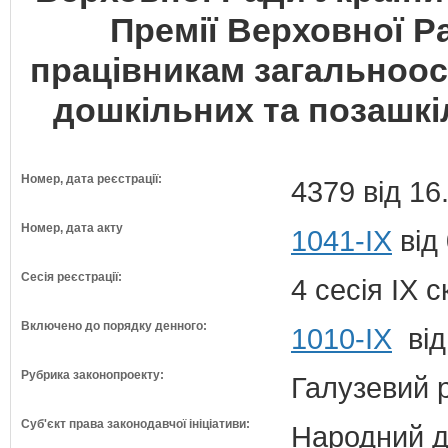
Премії Верховної Р
працівникам загальноосв
дошкільних та позашкі
Номер, дата реєстрації:
4379 від 16
Номер, дата акту
1041-IX
від
Сесія реєстрації:
4 сесія IX 
Включено до порядку денного:
1010-ІХ
від
Рубрика законопроекту:
Галузевий 
Суб'єкт права законодавчої ініціативи:
Народний д