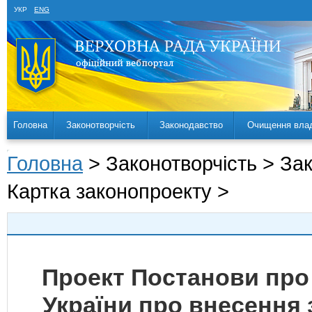
УКР
ENG
Головна
Законотворчість
Законодавство
Очищення вла
Головна
> Законотворчість > За
Картка законопроекту >
Проект Постанови про
України про внесення 