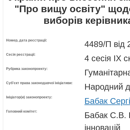
"Про вищу освіту" що
виборів керівник
Номер, дата реєстрації:
4489/П від 
Сесія реєстрації:
4 сесія IX 
Рубрика законопроекту:
Гуманітарна
Суб'єкт права законодавчої ініціативи:
Народний д
Ініціатор(и) законопроекту:
Бабак Сергі
Головний комітет:
Бабак С.В. 
інновацій