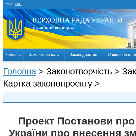
УКР
ENG
Головна
Законотворчість
Законодавство
Очищення вла
Головна
> Законотворчість > За
Картка законопроекту >
Проект Постанови про
України про внесення змі