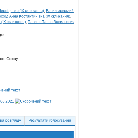
еонідович (IX скликання)
Васильковський
оход Анна Костянтинівна (IX скликання)
 (IX скликання)
Павліш Павло Васильович
дки
кого Союзу
.06.2021
ія розгляду
Результати голосування