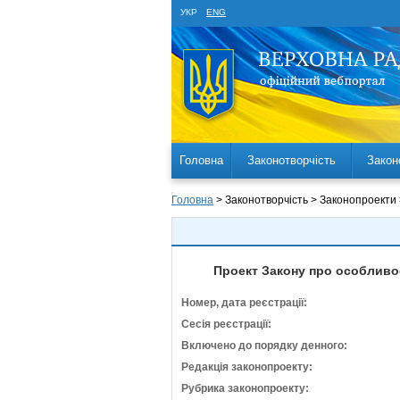
УКР
ENG
Головна
Законотворчість
Закон
Головна
> Законотворчість > Законопроекти
Проект Закону про особливос
Номер, дата реєстрації:
Сесія реєстрації:
Включено до порядку денного:
Редакція законопроекту:
Рубрика законопроекту: