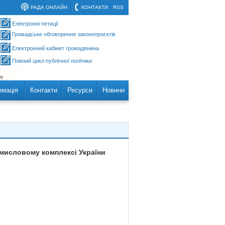
РАДА ОНЛАЙН
КОНТАКТИ
RSS
Електронні петиції
Громадське обговорення законопроєктів
Електронний кабінет громадянина
Повний цикл публічної політики
рмація
Контакти
Ресурси
Новини
омисловому комплексі України