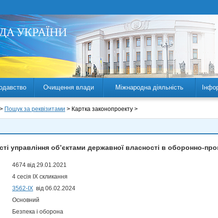
одавство
Очищення влади
Міжнародна діяльність
Інфо
 >
Пошук за реквізитами
> Картка законопроекту >
ті управління об’єктами державної власності в оборонно-пр
4674 від 29.01.2021
4 сесія IX скликання
3562-IX
від 06.02.2024
Основний
Безпека і оборона