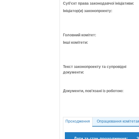
Суб'єкт права законодавчої ініціативи:
Ініціатор(и) законопроекту:
Головний комітет:
Інші комітети:
Текст законопроекту та супровідні
документи:
Документи, пов'язані із роботою:
Проходження
Опрацювання комітета
Дати та стан проходження:
З