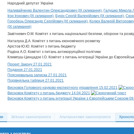
Народний депутат України
Наливайченко Валентин Олександрович (IX скликання)
Галушко Микола Л
Ігор Ігорович (IX скликання)
Бунін Сергій Валерійович (IX скликання)
Скор
Горобець Олександр Сергійович (IX скликання)
Колюх Валерій Вікторович
(IX скликання)
Завітневич О.М. Комітет з питань національної безпеки, оборони та розві
Наталуха Д.А. Комітет з питань економічного розвитку
Арістов Ю.Ю. Комітет з питань бюджету
Радіна А.О. Комітет з питань антикорупційної політики
Климпуш-Цинцадзе І.О. Комітет з питань інтеграції України до Європейсь
Проект Закону 27.01.2021
Подання 27.01.2021
Пояснювальна записка 27.01.2021
Порівняльна таблиця 27.01.2021
Висновок Головного науково-експертного управління 15.02.2021
Висновок Комітету з питань бюджету 14.04.2021
Висновок Комітету з питань інтеграції України з Європейським Союзом 09
ми
Зв'язані законопроекти
Альтернативні законопроекти
Хронолог
нято з розгляду