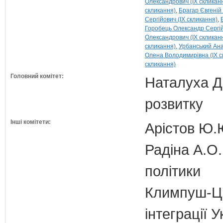
Олександрович (IX скликан
скликання)
Брагар Євгеній
Сергійович (IX скликання)
Горобець Олександр Сергій
Олександрович (IX скликан
скликання)
Урбанський Анат
Олена Володимирівна (IX с
скликання)
Головний комітет:
Наталуха Д.
розвитку
Інші комітети:
Арістов Ю.
Радіна А.О.
політики
Климпуш-Ци
інтеграції 