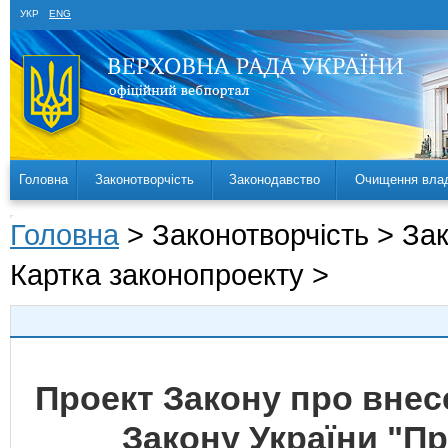
УКР
ENG
Головна
Законотворчість
Законодавство
Очищення вла
Головна
> Законотворчість > За
Картка законопроекту >
Проект Закону про внес
Закону України "П