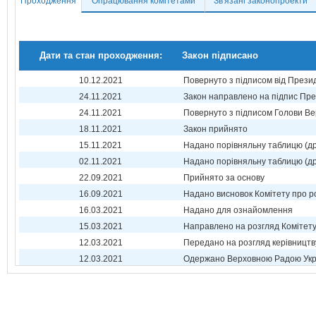
Проходження
Опрацювання комітетами
Зв'язані законопроекти
Дати та стан проходження:
Закон підписано
10.12.2021
Повернуто з підписом від Прези
24.11.2021
Закон направлено на підпис Пре
24.11.2021
Повернуто з підписом Голови Ве
18.11.2021
Закон прийнято
15.11.2021
Надано порівняльну таблицю (др
02.11.2021
Надано порівняльну таблицю (др
22.09.2021
Прийнято за основу
16.09.2021
Надано висновок Комітету про р
16.03.2021
Надано для ознайомлення
15.03.2021
Направлено на розгляд Комітет
12.03.2021
Передано на розгляд керівництв
12.03.2021
Одержано Верховною Радою Укр