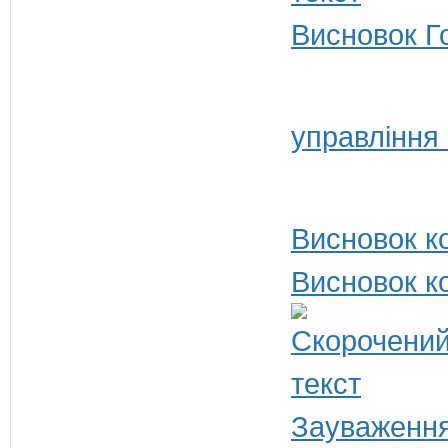
Висновок Г
управління
Висновок ко
Висновок ко
Зауваження