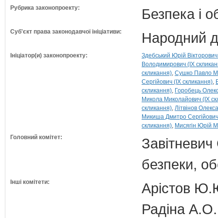
Рубрика законопроекту:
Безпека і 
Суб'єкт права законодавчої ініціативи:
Народний д
Ініціатор(и) законопроекту:
Здебський Юрій Вікторович 
Володимирович (IX скликан
скликання)
Сушко Павло Ми
Сергійович (IX скликання)
скликання)
Горобець Олекс
Микола Миколайович (IX ск
скликання)
Літвінов Олекс
Микиша Дмитро Сергійович 
скликання)
Мисягін Юрій М
Головний комітет:
Завітневич 
безпеки, об
Інші комітети:
Арістов Ю.
Радіна А.О.