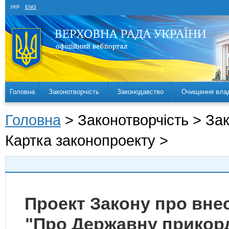
УКР
ENG
Головна
Законотворчість
Законодавство
Очищення вла
Головна
> Законотворчість > За
Картка законопроекту >
Проект Закону про внес
"Про Державну прикор