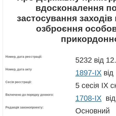
вдосконалення по
застосування заходів 
озброєння особо
прикордонно
Номер, дата реєстрації:
5232 від 12
Номер, дата акту
1897-IX
від 
Сесія реєстрації:
5 сесія IX 
Включено до порядку денного:
1708-ІХ
від
Редакція законопроекту:
Основний