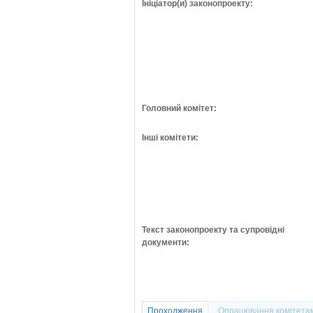
Ініціатор(и) законопроекту:
Головний комітет:
Інші комітети:
Текст законопроекту та супровідні
документи:
Проходження
Опрацювання комітета