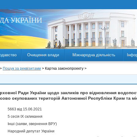
одавство
Очищення влади
Міжнародна діяльність
Інфо
 >
Пошук за реквізитами
> Картка законопроекту >
рховної Ради України щодо закликів про відновлення водопос
сово окупованих територій Автономної Республіки Крим та м
5663 від 15.06.2021
5 сесія IX скликання
Інші (заяви, звернення ВРУ)
Народний депутат України