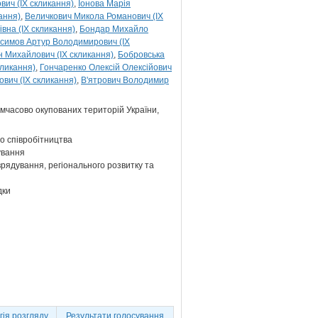
вич (IX скликання)
Іонова Марія
ання)
Величкович Микола Романович (IX
вна (IX скликання)
Бондар Михайло
симов Артур Володимирович (IX
 Михайлович (IX скликання)
Бобровська
кликання)
Гончаренко Олексій Олексійович
вич (IX скликання)
В'ятрович Володимир
тимчасово окупованих територій України,
о співробітництва
ування
врядування, регіонального розвитку та
дки
ія розгляду
Результати голосування