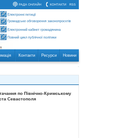
РАДА ОНЛАЙН
КОНТАКТИ
RSS
Електронні петиції
Громадське обговорення законопроєктів
Електронний кабінет громадянина
Повний цикл публічної політики
рмація
Контакти
Ресурси
Новини
тачання по Північно-Кримському
іста Севастополя