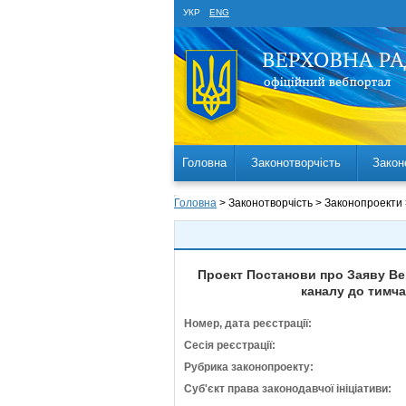
УКР
ENG
Головна
Законотворчість
Закон
Головна
> Законотворчість > Законопроекти
Проект Постанови про Заяву Ве
каналу до тимча
Номер, дата реєстрації:
Сесія реєстрації:
Рубрика законопроекту:
Суб'єкт права законодавчої ініціативи: