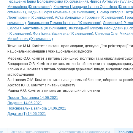
Геращенко Ірина Володимирівна (IX скликання)
Чийгоз Ахтем Зейтуллайо
Миколаївна (IX скликання)
Климпуш-Цинцадзе Іванна Орестівна (IX склик
скликання)
Федина Софія Романівна (IX скликання)
Сюмар Вікторія Петрі
Леонтійович (IX скликання)
Ар'єв Володимир Ігорович (IX скликання)
Гера
скликання)
Васильченко Галина Іванівна (IX скликання)
Лозинський Роман
Соломія Анатоліївна (IX скликання)
Княжицький Микола Леонідович (IX с
(IX скликання)
Фріз Ірина Василівна (IX скликання)
Синютка Олег Михайло
Михайлович (IX скликання)
Ткаченко М.М. Комітет з питань прав людини, деокупації та реінтеграції 
національних меншин і міжнаціональних відносин
Мережко О.О. Комітет з питань зовнішньої політики та міжпарламентськог
Бондаренко О.В. Комітет з питань екологічної політики та природокорист
Клочко А.А. Комітет з питань організації державної влади, місцевого само
містобудування
Завітневич О.М. Комітет з питань національної безпеки, оборони та розві
Арістов Ю.Ю. Комітет з питань бюджету
Радіна А.О. Комітет з питань антикорупційної політики
Проект Постанови 14.06.2021
Подання 14.06.2021
Пояснювальна записка 14.06.2021
Додаток (1) 14.06.2021
ми
Зв'язані законопроекти
Альтернативні законопроекти
Хронолог