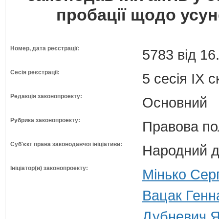
пробації щодо усун
Номер, дата реєстрації:
5783 від 16
Сесія реєстрації:
5 сесія IX 
Редакція законопроекту:
Основний
Рубрика законопроекту:
Правова по
Суб'єкт права законодавчої ініціативи:
Народний д
Ініціатор(и) законопроекту:
Мінько Серг
Вацак Генна
Дубневич Я