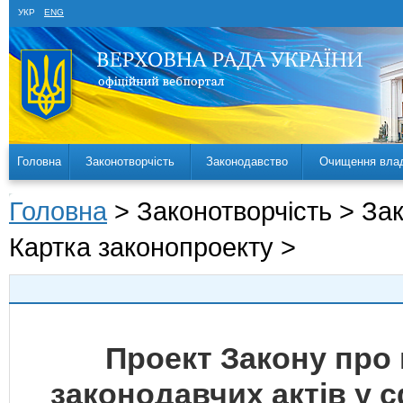
УКР
ENG
Головна
Законотворчість
Законодавство
Очищення вла
Головна
> Законотворчість > За
Картка законопроекту >
Проект Закону про 
законодавчих актів у 