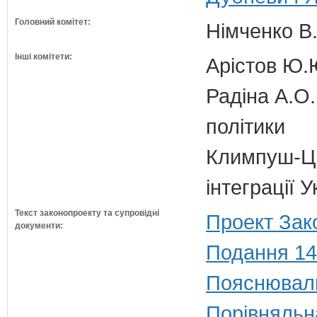
Головний комітет:
Німченко В.
Інші комітети:
Арістов Ю.
Радіна А.О.
політики
Климпуш-Ци
інтеграції 
Текст законопроекту та супровідні
Проект Зак
документи:
Подання 14
Пояснюваль
Порівняльн