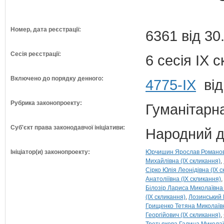
Номер, дата реєстрації:
6361 від 30
Сесія реєстрації:
6 сесія IX 
Включено до порядку денного:
4775-IX
від
Рубрика законопроекту:
Гуманітарна
Суб'єкт права законодавчої ініціативи:
Народний д
Ініціатор(и) законопроекту:
Юрчишин Ярослав Романови
Михайлівна (IX скликання)
Сірко Юлія Леонідівна (IX 
Анатоліївна (IX скликання)
Білозір Лариса Миколаївна 
(IX скликання)
Лозинський 
Грищенко Тетяна Миколаївн
Георгійович (IX скликання)