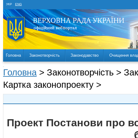
УКР
ENG
Головна
Законотворчість
Законодавство
Очищення вла
Головна
> Законотворчість > За
Картка законопроекту >
Проект Постанови про в