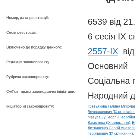
Номер, дата реєстрації:
6539 від 21
Сесія реєстрації:
6 сесія IX 
Включено до порядку денного:
2557-ІХ
від
Редакція законопроекту:
Основний
Рубрика законопроекту:
Соціальна 
Суб'єкт права законодавчої ініціативи:
Народний д
Ініціатор(и) законопроекту:
Третьякова Галина Миколаї
Вячеславович (IX скликання
Мазурашу Георгій Георгійов
Василівна (IX скликання)
Б
Литвиненко Сергій Анатолій
Георгійович (IX скликання)