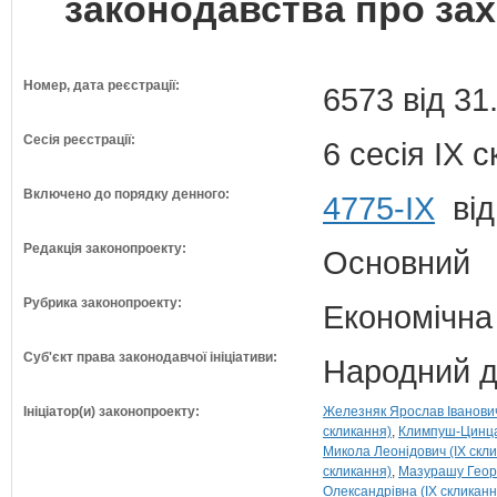
законодавства про зах
Номер, дата реєстрації:
6573 від 31
Сесія реєстрації:
6 сесія IX 
Включено до порядку денного:
4775-IX
від
Редакція законопроекту:
Основний
Рубрика законопроекту:
Економічна
Суб'єкт права законодавчої ініціативи:
Народний д
Ініціатор(и) законопроекту:
Железняк Ярослав Іванович
скликання)
Климпуш-Цинцад
Микола Леонідович (IX скл
скликання)
Мазурашу Георг
Олександрівна (IX скликанн