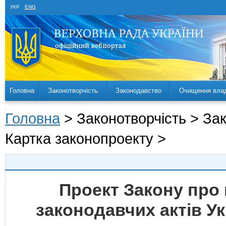
УКР
ENG
Головна
Законотворчість
Законодавство
Очищення вла
Головна
> Законотворчість > За
Картка законопроекту >
Проект Закону про 
законодавчих актів У