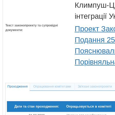
Климпуш-Ци
інтеграції 
Текст законопроекту та супровідні
Проект Зак
документи:
Подання 25
Пояснюваль
Порівняльн
Проходження
Опрацювання комітетами
Зв'язані законопроекти
Дати та стан проходження:
Опрацьовується в комітеті