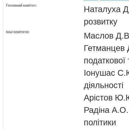
Головний комітет:
Наталуха Д.
розвитку
Інші комітети:
Маслов Д.В.
Гетманцев Д
податкової 
Іонушас С.К
діяльності
Арістов Ю.
Радіна А.О.
політики