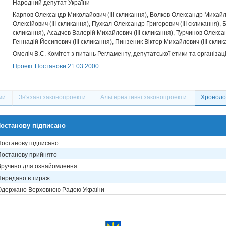
Народний депутат України
Карпов Олександр Миколайович (III скликання)
Волков Олександр Михайлов
Олексійович (III скликання)
Пухкал Олександр Григорович (III скликання)
Б
скликання)
Асадчев Валерій Михайлович (III скликання)
Турчинов Олексан
Геннадій Йосипович (III скликання)
Пинзеник Віктор Михайлович (III склик
Омеліч В.С. Комітет з питань Регламенту, депутатської етики та організац
Проект Постанови 21.03.2000
ми
Зв'язані законопроекти
Альтернативні законопроекти
Хронолог
останову підписано
Постанову підписано
Постанову прийнято
Вручено для ознайомлення
Передано в тираж
Одержано Верховною Радою України