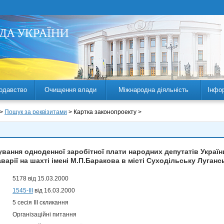
одавство
Очищення влади
Міжнародна діяльність
Інфо
 >
Пошук за реквізитами
> Картка законопроекту >
вання одноденної заробітної плати народних депутатів України
варії на шахті імені М.П.Баракова в місті Суходільську Луганс
5178 від 15.03.2000
1545-ІІІ
від 16.03.2000
5 сесія III скликання
Організаційні питання