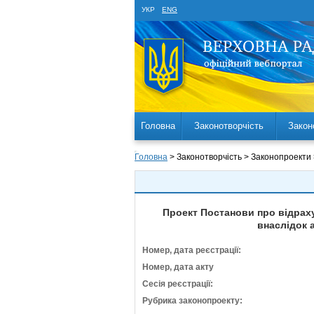
УКР
ENG
Головна
Законотворчість
Закон
Головна
> Законотворчість > Законопроекти
Проект Постанови про відраху
внаслідок а
Номер, дата реєстрації:
Номер, дата акту
Сесія реєстрації:
Рубрика законопроекту: