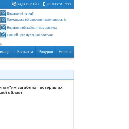
РАДА ОНЛАЙН
КОНТАКТИ
RSS
Електронні петиції
Громадське обговорення законопроєктів
Електронний кабінет громадянина
Повний цикл публічної політики
рмація
Контакти
Ресурси
Новини
 сім"ям загиблих і потерпілих
ької області