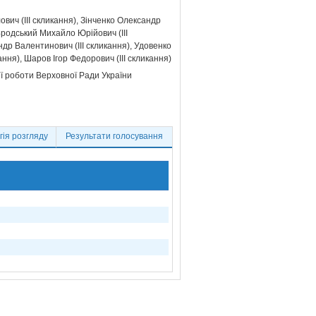
ич (III скликання)
Зінченко Олександр
родський Михайло Юрійович (III
др Валентинович (III скликання)
Удовенко
ання)
Шаров Ігор Федорович (III скликання)
ії роботи Верховної Ради України
ія розгляду
Результати голосування