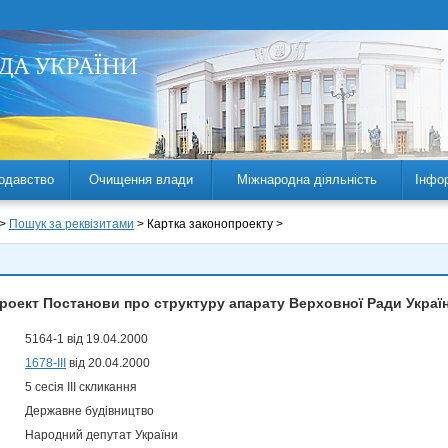
одавство
Очищення влади
Міжнародна діяльність
Інфо
 >
Пошук за реквізитами
> Картка законопроекту >
роект Постанови про структуру апарату Верховної Ради Украї
5164-1 від 19.04.2000
1678-III
від 20.04.2000
5 сесія III скликання
Державне будівництво
Народний депутат України