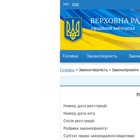
УКР
ENG
Головна
Законотворчість
Закон
Головна
> Законотворчість > Законопроекти
П
Номер, дата реєстрації:
Номер, дата акту
Сесія реєстрації:
Рубрика законопроекту:
Суб'єкт права законодавчої ініціативи: