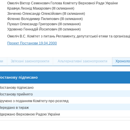
Омеліч Віктор Семенович Голова Комітету Верховної Ради України
Кравчук Леонід Макарович (III скликання)
Зінченко Олександр Олексійович (III скликання)
Філенко Володимир Пилипович (III скликання)
Пухкал Олександр Григорович (III скликання)
Удовенко Геннадій Йосипович (III скликання)
Омеліч В.С. Комітет з питань Регламенту, депутатської етики та організац
Проект Постанови 19.04.2000
ми
Зв'язані законопроекти
Альтернативні законопроекти
Хронолог
останову підписано
Постанову підписано
Постанову прийнято
Вручено з поданням Комітету про розгляд
Передано в тираж
Одержано Верховною Радою України