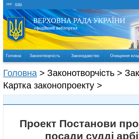
УКР
ENG
Головна
Законотворчість
Законодавство
Очищення вла
Головна
> Законотворчість > За
Картка законопроекту >
Проект Постанови про 
посади судді арб