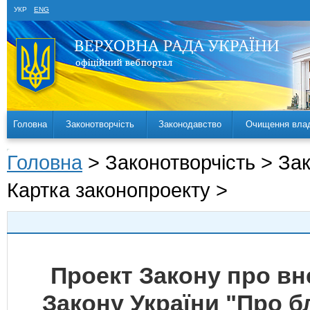
УКР
ENG
Головна
Законотворчість
Законодавство
Очищення вла
Головна
> Законотворчість > За
Картка законопроекту >
Проект Закону про вн
Закону України "Про б