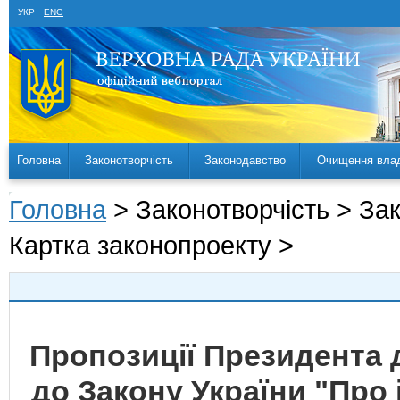
УКР
ENG
Головна
Законотворчість
Законодавство
Очищення вла
Головна
> Законотворчість > За
Картка законопроекту >
Пропозиції Президента 
до Закону України "Про