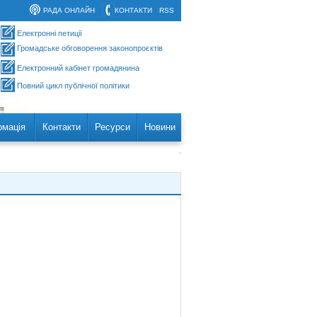
РАДА ОНЛАЙН
КОНТАКТИ
RSS
Електронні петиції
Громадське обговорення законопроєктів
Електронний кабінет громадянина
Повний цикл публічної політики
рмація
Контакти
Ресурси
Новини