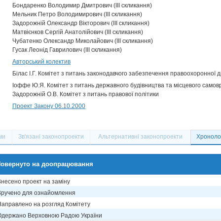
Бондаренко Володимир Дмитрович (III скликання)
Мельник Петро Володимирович (III скликання)
Задорожній Олександр Вікторович (III скликання)
Матвієнков Сергій Анатолійович (III скликання)
Чубатенко Олександр Миколайович (III скликання)
Гусак Леонід Гаврилович (III скликання)
Авторський колектив
Білас І.Г. Комітет з питань законодавчого забезпечення правоохоронної д
Іоффе Ю.Я. Комітет з питань державного будівництва та місцевого само
Задорожній О.В. Комітет з питань правової політики
Проект Закону 06.10.2000
ми
Зв'язані законопроекти
Альтернативні законопроекти
Хронолог
овернуто на доопрацювання
Внесено проект на заміну
Вручено для ознайомлення
Направлено на розгляд Комітету
Одержано Верховною Радою України