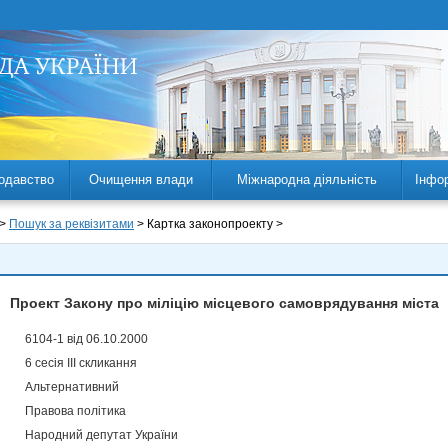
одавство
Очищення влади
Міжнародна діяльність
Інфо
 >
Пошук за реквізитами
> Картка законопроекту >
Проект Закону про міліцію місцевого самоврядування міста
6104-1 від 06.10.2000
6 сесія III скликання
Альтернативний
Правова політика
Народний депутат України