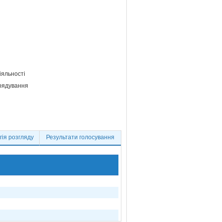
іяльності
врядування
ія розгляду
Результати голосування