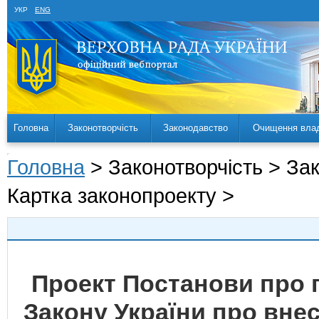
УКР
ENG
Головна
Законотворчість
Законодавство
Очищення вла
Головна
> Законотворчість > За
Картка законопроекту >
Проект Постанови про 
Закону України про внес