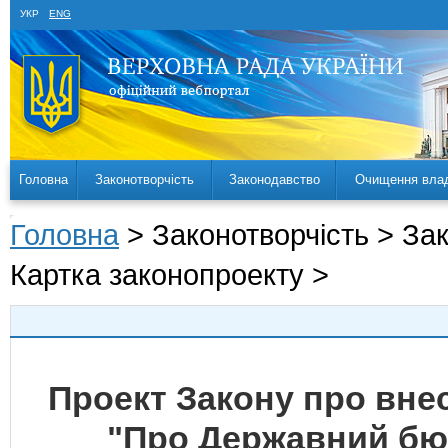
УКР
ENG
Головна
Законотворчість
Законодавство
Очищення вла
Головна
> Законотворчість > За
Картка законопроекту >
Проект Закону про внес
"Про Державний бюд