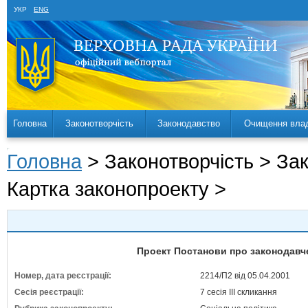
УКР
ENG
Головна
Законотворчість
Законодавство
Очищення вла
Головна
> Законотворчість > За
Картка законопроекту >
Проект Постанови про законодавче
Номер, дата реєстрації:
2214/П2 від 05.04.2001
Сесія реєстрації:
7 сесія III скликання