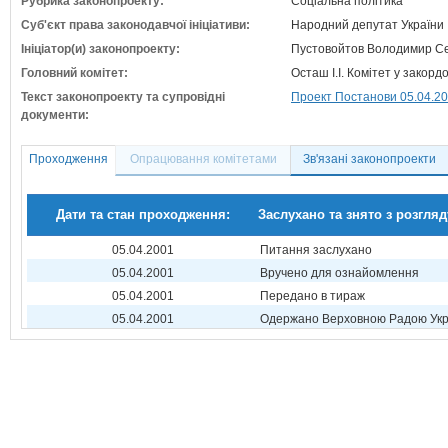
Рубрика законопроекту:
Соціальна політика
Суб'єкт права законодавчої ініціативи:
Народний депутат України
Ініціатор(и) законопроекту:
Пустовойтов Володимир Серг
Головний комітет:
Осташ І.І. Комітет у закор
Текст законопроекту та супровідні
Проект Постанови 05.04.2
документи:
Проходження
Опрацювання комітетами
Зв'язані законопроекти
Дати та стан проходження:
Заслухано та знято з розгляд
05.04.2001
Питання заслухано
05.04.2001
Вручено для ознайомлення
05.04.2001
Передано в тираж
05.04.2001
Одержано Верховною Радою Укр