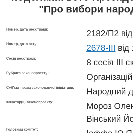
"Про вибори народ
Номер, дата реєстрації:
2182/П2 від
Номер, дата акту
2678-III
від 
Сесія реєстрації:
8 сесія III 
Рубрика законопроекту:
Організацій
Суб'єкт права законодавчої ініціативи:
Народний д
Ініціатор(и) законопроекту:
Мороз Олек
Вінський Йо
Головний комітет: