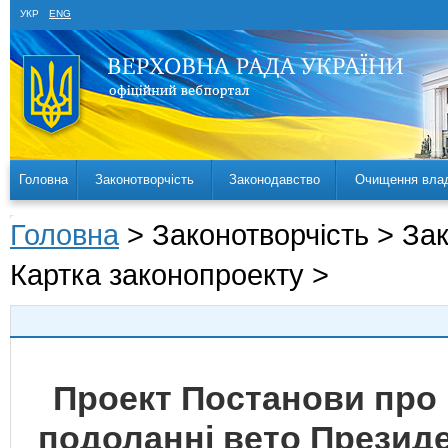
УКР
ENG
Головна
Законотворчість
Законодавство
Очищення вла
Головна
> Законотворчість > За
Картка законопроекту >
Проект Постанови про
подоланні вето Президе