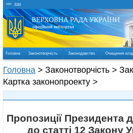
УКР
ENG
Головна
Законотворчість
Законодавство
Очищення вла
Головна
> Законотворчість > За
Картка законопроекту >
Пропозиції Президента д
до статті 12 Закону 