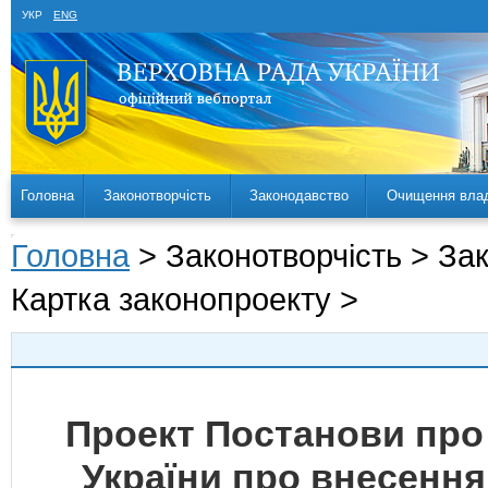
УКР
ENG
Головна
Законотворчість
Законодавство
Очищення вла
Головна
> Законотворчість > За
Картка законопроекту >
Проект Постанови про
України про внесення