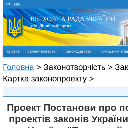
УКР
ENG
Головна
Законотворчість
Законодавство
Очищення вла
Головна
> Законотворчість > За
Картка законопроекту >
Проект Постанови про 
проектів законів Україн