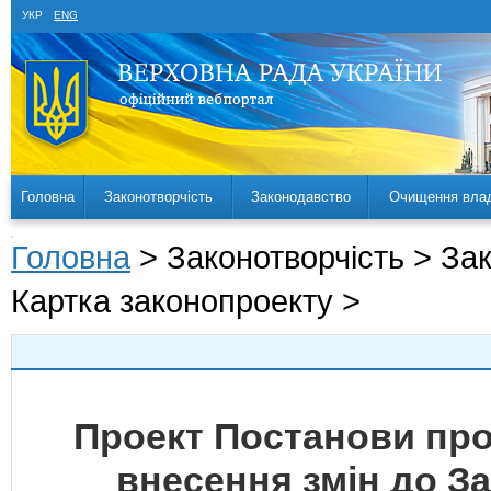
УКР
ENG
Головна
Законотворчість
Законодавство
Очищення вла
Головна
> Законотворчість > За
Картка законопроекту >
Проект Постанови про
внесення змін до За