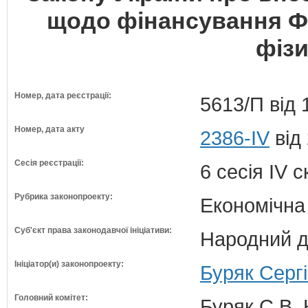
щодо фінансування Ф
фізи
Номер, дата реєстрації:
5613/П від 
Номер, дата акту
2386-IV
від
Сесія реєстрації:
6 сесія IV 
Рубрика законопроекту:
Економічна
Суб'єкт права законодавчої ініціативи:
Народний д
Ініціатор(и) законопроекту:
Буряк Сергі
Головний комітет:
Буряк С.В. 