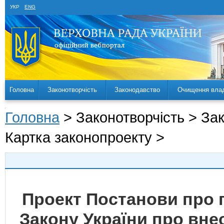
УКР
ENG
Головна
Законотворчість
Законодавство
Очищення вла
Головна
> Законотворчість > За
Картка законопроекту >
Проект Постанови про 
Закону України про внес