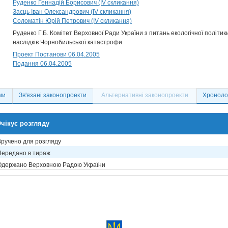
Руденко Геннадій Борисович (IV скликання)
Заєць Іван Олександрович (IV скликання)
Соломатін Юрій Петрович (IV скликання)
Руденко Г.Б. Комітет Верховної Ради України з питань екологічної політик
наслідків Чорнобильської катастрофи
Проект Постанови 06.04.2005
Подання 06.04.2005
ми
Зв'язані законопроекти
Альтернативні законопроекти
Хронолог
чікує розгляду
Вручено для розгляду
Передано в тираж
Одержано Верховною Радою України