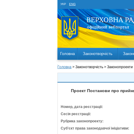
УКР
ENG
Головна
Законотворчість
Закон
Головна
> Законотворчість > Законопроекти
Проект Постанови про прийня
Номер, дата реєстрації:
Сесія реєстрації:
Рубрика законопроекту:
Суб'єкт права законодавчої ініціативи: