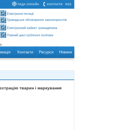
РАДА ОНЛАЙН
КОНТАКТИ
RSS
Електронні петиції
Громадське обговорення законопроєктів
Електронний кабінет громадянина
Повний цикл публічної політики
рмація
Контакти
Ресурси
Новини
єстрацію тварин і маркування