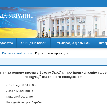
одавство
Очищення влади
Міжнародна діяльність
Інфо
 >
Пошук за реквізитами
> Картка законопроекту >
ття за основу проекту Закону України про ідентифікацію та ре
продукції тваринного походження
7057/П від 08.04.2005
7 сесія IV скликання
Галузевий розвиток
Народний депутат України