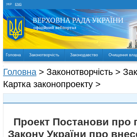
УКР
ENG
Головна
Законотворчість
Законодавство
Очищення вла
Головна
> Законотворчість > За
Картка законопроекту >
Проект Постанови про 
Закону України про внесе