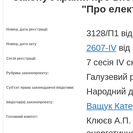
"Про елек
Номер, дата реєстрації:
3128/П1 від
Номер, дата акту
2607-IV
від
Сесія реєстрації:
7 сесія IV 
Рубрика законопроекту:
Галузевий 
Суб'єкт права законодавчої ініціативи:
Народний д
Ініціатор(и) законопроекту:
Ващук Кате
Головний комітет:
Клюєв А.П. 