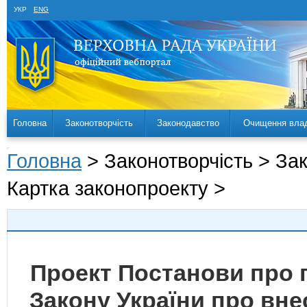
УКР
ENG
Головна
Законотворчість
Законодавство
Очищення вла
Головна
> Законотворчість > За
Картка законопроекту >
Проект Постанови про 
Закону України про вне