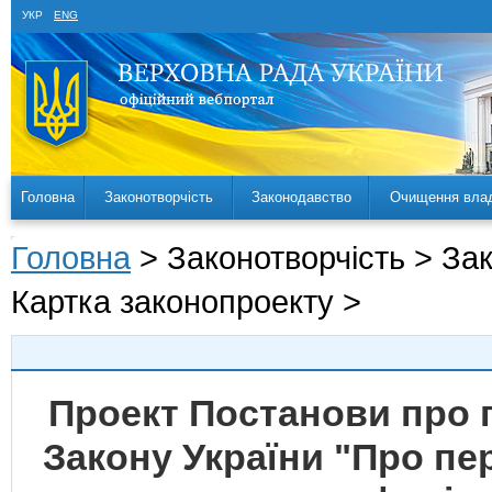
УКР
ENG
Головна
Законотворчість
Законодавство
Очищення вла
Головна
> Законотворчість > За
Картка законопроекту >
Проект Постанови про 
Закону України "Про пе