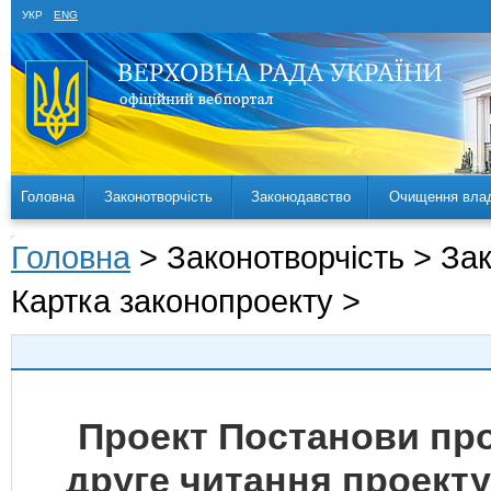
УКР
ENG
Головна
Законотворчість
Законодавство
Очищення вла
Головна
> Законотворчість > За
Картка законопроекту >
Проект Постанови пр
друге читання проекту