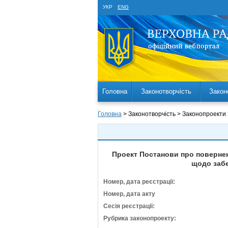
УКР
ENG
Головна
Законотворчість
Закон
Головна
> Законотворчість > Законопроекти
Проект Постанови про повернен
щодо забе
Номер, дата реєстрації:
Номер, дата акту
Сесія реєстрації:
Рубрика законопроекту: