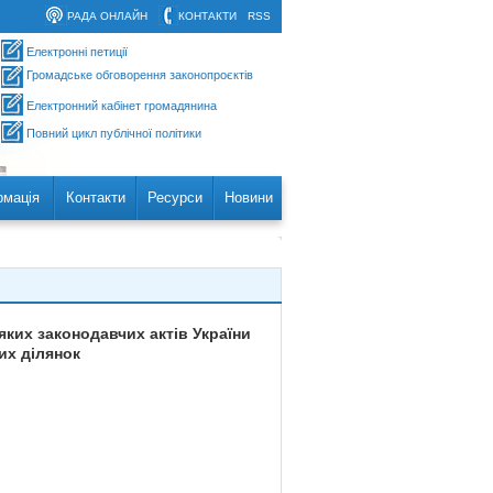
РАДА ОНЛАЙН
КОНТАКТИ
RSS
Електронні петиції
Громадське обговорення законопроєктів
Електронний кабінет громадянина
Повний цикл публічної політики
рмація
Контакти
Ресурси
Новини
ких законодавчих актів України
их ділянок