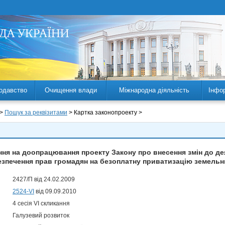
одавство
Очищення влади
Міжнародна діяльність
Інфо
 >
Пошук за реквізитами
> Картка законопроекту >
ня на доопрацювання проекту Закону про внесення змін до дея
зпечення прав громадян на безоплатну приватизацію земельн
2427/П від 24.02.2009
2524-VI
від 09.09.2010
4 сесія VI скликання
Галузевий розвиток