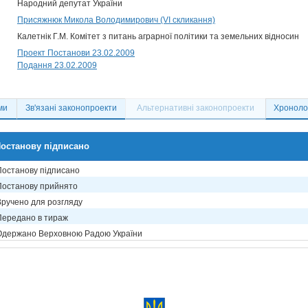
Народний депутат України
Присяжнюк Микола Володимирович (VI скликання)
Калетнік Г.М. Комітет з питань аграрної політики та земельних відносин
Проект Постанови 23.02.2009
Подання 23.02.2009
ми
Зв'язані законопроекти
Альтернативні законопроекти
Хронолог
останову підписано
Постанову підписано
Постанову прийнято
Вручено для розгляду
Передано в тираж
Одержано Верховною Радою України