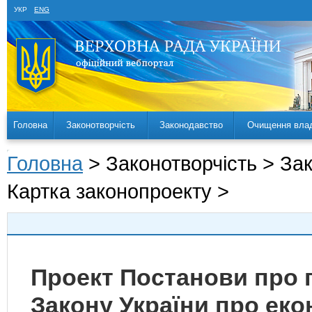
УКР
ENG
Головна
Законотворчість
Законодавство
Очищення вла
Головна
> Законотворчість > За
Картка законопроекту >
Проект Постанови про 
Закону України про еко