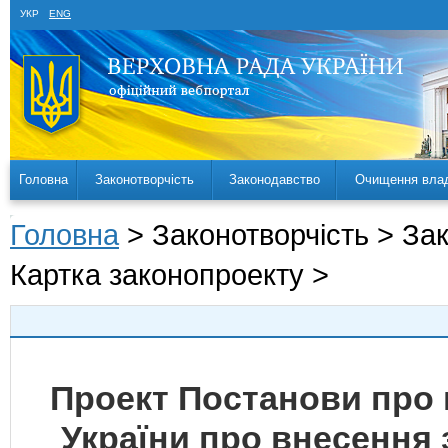
УКР
ENG
Головна
Законотворчість
Законодавство
Очищення вла
Головна
> Законотворчість > За
Картка законопроекту >
Проект Постанови про 
України про внесення 