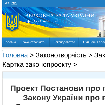
УКР
ENG
Головна
Законотворчість
Законодавство
Очищення вла
Головна
> Законотворчість > За
Картка законопроекту >
Проект Постанови про 
Закону України про в