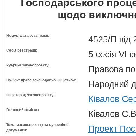
Господарського проце
щодо виключно
Номер, дата реєстрації:
4525/П від 
Сесія реєстрації:
5 сесія VI 
Рубрика законопроекту:
Правова по
Суб'єкт права законодавчої ініціативи:
Народний д
Ініціатор(и) законопроекту:
Ківалов Сер
Головний комітет:
Ківалов С.В
Текст законопроекту та супровідні
Проект Пос
документи: